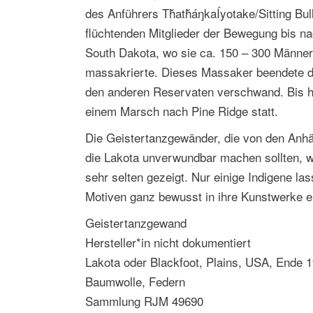
des Anführers TȟatȟáŋkaÍyotake/Sitting Bu
flüchtenden Mitglieder der Bewegung bis n
South Dakota, wo sie ca. 150 – 300 Männe
massakrierte. Dieses Massaker beendete de
den anderen Reservaten verschwand. Bis heu
einem Marsch nach Pine Ridge statt.
Die Geistertanzgewänder, die von den Anh
die Lakota unverwundbar machen sollten, 
sehr selten gezeigt. Nur einige Indigene l
Motiven ganz bewusst in ihre Kunstwerke ei
Geistertanzgewand
Hersteller*in nicht dokumentiert
Lakota oder Blackfoot, Plains, USA, Ende 1
Baumwolle, Federn
Sammlung RJM 49690