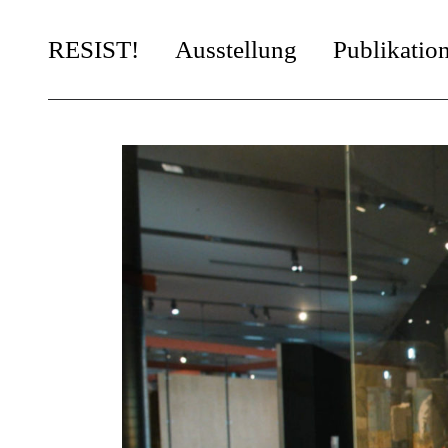
RESIST!
Ausstellung
Publikatio
Kapitel
Künstler*innen
It’s Yours!
Artists in Residence