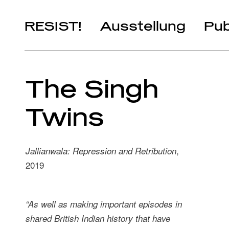
RESIST!
Ausstellung
Pub
Kapitel
The Singh
Künstler*innen
Twins
It’s Yours!
Artists in Residence
,
Jallianwala: Repression and Retribution
2019
“As well as making important episodes in
shared British Indian history that have