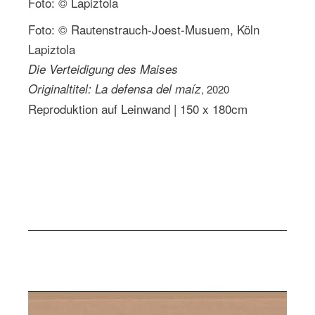
Foto: © Lapiztola
Foto: © Rautenstrauch-Joest-Musuem, Köln
Lapiztola
Die Verteidigung des Maises
Originaltitel: La defensa del maíz
, 2020
Reproduktion auf Leinwand | 150 x 180cm
See Next