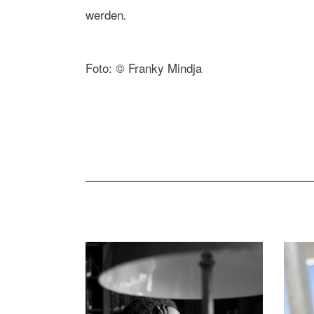
werden
.
Foto: © Franky Mindja
See Next