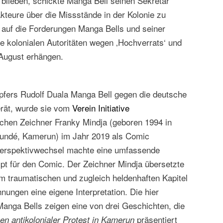
blieben, schickte Manga Bell seinen Sekretär
kteure über die Missstände in der Kolonie zu
t auf die Forderungen Manga Bells und seiner
ie kolonialen Autoritäten wegen ‚Hochverrats‘ und
August erhängen.
fers Rudolf Duala Manga Bell gegen die deutsche
gerät, wurde sie vom
Verein Initiative
hen Zeichner Franky Mindja (geboren 1994 in
aoundé, Kamerun) im Jahr 2019 als Comic
e Perspektivwechsel machte eine umfassende
pt für den Comic.
Der Zeichner Mindja übersetzte
m traumatischen und zugleich heldenhaften Kapitel
ungen eine eigene Interpretation. Die hier
anga Bells zeigen eine von drei Geschichten, die
präsentiert
en antikolonialer Protest in Kamerun