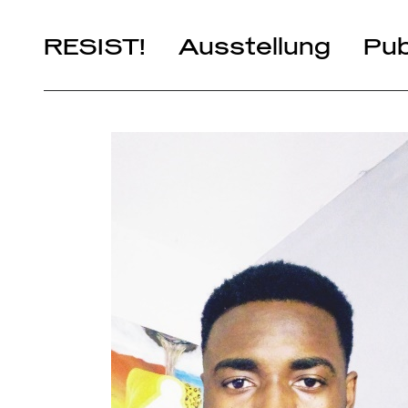
RESIST!
Ausstellung
Pub
Kapitel
Künstler*innen
It’s Yours!
Artists in Residence