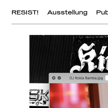
RESIST!
Ausstellung
Pub
Kapitel
Künstler*innen
It’s Yours!
Artists in Residence