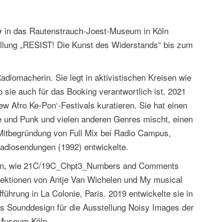
y
in das Rautenstrauch-Joest-Museum in Köln
tellung „RESIST! Die Kunst des Widerstands“ bis zum
diomacherin. Sie legt in aktivistischen Kreisen wie
 sie auch für das Booking verantwortlich ist. 2021
w Afro Ke-Pon‘-Festivals kuratieren. Sie hat einen
ove und Punk und vielen anderen Genres mischt, einen
er Mitbegründung von Full Mix bei Radio Campus,
adiosendungen (1992) entwickelte.
ten, wie 21C/19C_Chpt3_Numbers and Comments
ojektionen von Antje Van Wichelen und My musical
führung in La Colonie, Paris. 2019 entwickelte sie in
s Sounddesign für die Ausstellung Noisy Images der
Museum Köln.