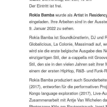
Der Eintritt ist frei.
wurde als
Artist in Residenc
Rokia Bamba
eingeladen. Ihre Arbeiten sind in der Auss
9. Januar 2022 zu sehen.
Rokia Bamba ist Soundkünstlerin, DJ und Ra
Globalicious, La Colonie, Massimadi auf, wo
wird sie die erste belgische Ausgabe des Ne
einzigartigen Stil, der a-cappella mit Gro
Stil, den sie in den vielen Jahren seit ihr
einem der ersten HipHop, R&B- und Funk-R
Rokia Bamba produziert auch Soundarbei
(2017), entworfen für die performativen Pr
Kongo language exploration (2017), Live-Auf
Zusammenarbeit mit Antje Van Wichelen da
Photoszene Köln am Rautenstrauch-Joest-